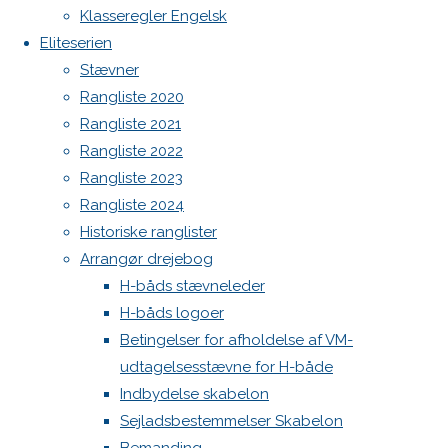
Botnia 1987 DEN 613
Previous
Klasseregler Engelsk
image
Admin
Eliteserien
Next
Log ind
Stævner
image
Indlægsfeed
Rangliste 2020
Kommentarfeed
Rangliste 2021
WordPress.org
Rangliste 2022
Skriv
Back
Danske H-bådssejlere
H-båd
Rangliste 2023
to
ligaen
Youtube
Rangliste 2024
Top
©Danske H-bådssejlere
et
Historiske ranglister
Arrangør drejebog
H-båds stævneleder
svar
H-båds logoer
Betingelser for afholdelse af VM-
udtagelsesstævne for H-både
Din e-
Indbydelse skabelon
mailadresse
Sejladsbestemmelser Skabelon
vil ikke