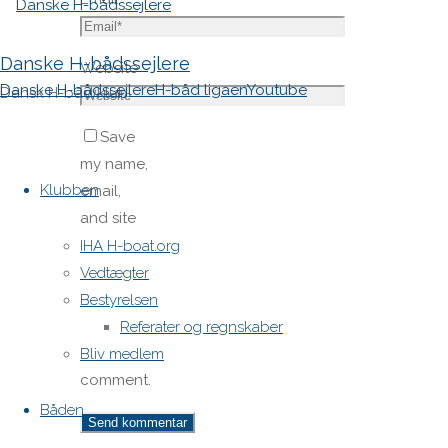
Danske H-bådssejlere
Website
Danske H-bådssejlere
H-båd ligaen
Youtube
Dansk H-båd klub
Save
Skip
my name,
to
Klubben
email,
content
and site
URL in my
IHA H-boat.org
browser
Vedtægter
for next
Bestyrelsen
time I
Referater og regnskaber
post a
Bliv medlem
comment.
Båden