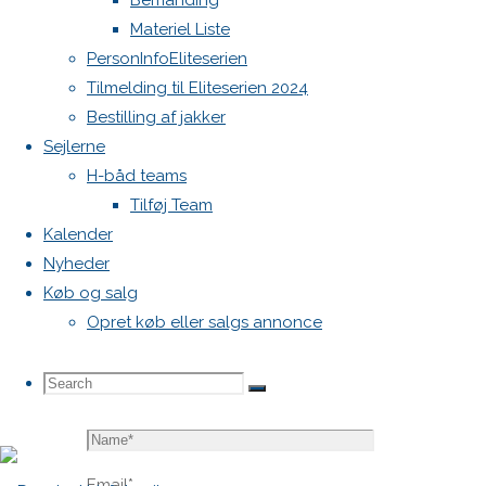
Bemanding
blive
Materiel Liste
publiceret.
PersonInfoEliteserien
Krævede
Tilmelding til Eliteserien 2024
felter er
Bestilling af jakker
markeret
Sejlerne
med
*
H-båd teams
Tilføj Team
Comment
Kalender
Nyheder
Køb og salg
Opret køb eller salgs annonce
Search
Search
Search
Name
*
for:
Email
*