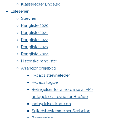
North MH-6 fok i fin kapsejlads-stand sælges
Previous
Klasseregler Engelsk
image
Admin
Eliteserien
Next
Log ind
Stævner
image
Indlægsfeed
Rangliste 2020
Kommentarfeed
Rangliste 2021
WordPress.org
Rangliste 2022
Skriv
Back
Danske H-bådssejlere
H-båd
Rangliste 2023
to
ligaen
Youtube
Rangliste 2024
Top
©Danske H-bådssejlere
et
Historiske ranglister
Arrangør drejebog
H-båds stævneleder
svar
H-båds logoer
Betingelser for afholdelse af VM-
udtagelsesstævne for H-både
Din e-
Indbydelse skabelon
mailadresse
Sejladsbestemmelser Skabelon
vil ikke