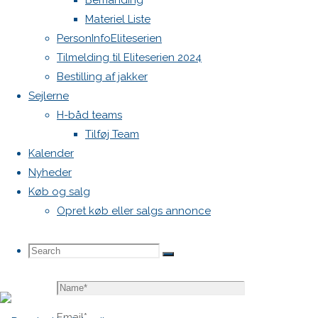
Bemanding
blive
Materiel Liste
publiceret.
PersonInfoEliteserien
Krævede
Tilmelding til Eliteserien 2024
felter er
Bestilling af jakker
markeret
Sejlerne
med
*
H-båd teams
Tilføj Team
Comment
Kalender
Nyheder
Køb og salg
Opret køb eller salgs annonce
Search
Search
Search
Name
*
for:
Email
*