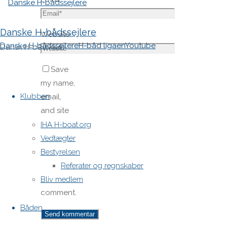
Danske H-bådssejlere
Website
Danske H-bådssejlere
H-båd ligaen
Youtube
Dansk H-båd klub
Save
Skip
my name,
to
Klubben
email,
content
and site
URL in my
IHA H-boat.org
browser
Vedtægter
for next
Bestyrelsen
time I
Referater og regnskaber
post a
Bliv medlem
comment.
Båden