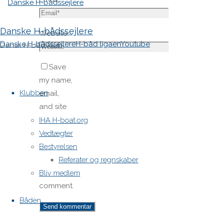
Danske H-bådssejlere
Website
Danske H-bådssejlere
H-båd ligaen
Youtube
Dansk H-båd klub
Save
Skip
my name,
to
Klubben
email,
content
and site
URL in my
IHA H-boat.org
browser
Vedtægter
for next
Bestyrelsen
time I
Referater og regnskaber
post a
Bliv medlem
comment.
Båden