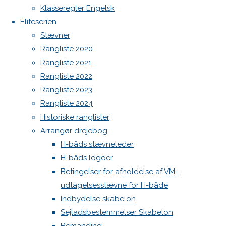
Previous
Botnia 1987 DEN 613
Klasseregler Engelsk
image
Eliteserien
Admin
Next
Stævner
Log ind
image
Rangliste 2020
Indlægsfeed
Kommentarfeed
Rangliste 2021
WordPress.org
Rangliste 2022
Skriv
Back
Danske H-bådssejlere
H-båd
Rangliste 2023
to
ligaen
Youtube
Rangliste 2024
et
Top
©Danske H-bådssejlere
Historiske ranglister
Arrangør drejebog
H-båds stævneleder
svar
H-båds logoer
Betingelser for afholdelse af VM-
udtagelsesstævne for H-både
Din e-
Indbydelse skabelon
mailadresse
Sejladsbestemmelser Skabelon
vil ikke