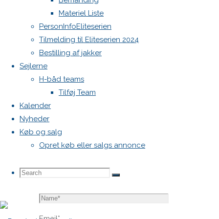
Bemanding
blive
Materiel Liste
publiceret.
PersonInfoEliteserien
Krævede
Tilmelding til Eliteserien 2024
felter er
Bestilling af jakker
markeret
Sejlerne
med
*
H-båd teams
Tilføj Team
Comment
Kalender
Nyheder
Køb og salg
Opret køb eller salgs annonce
Search
Search
Search
Name
*
for:
Email
*