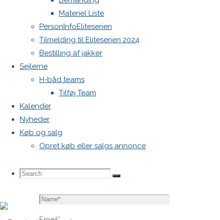
Bemanding
blive
Materiel Liste
publiceret.
PersonInfoEliteserien
Krævede
Tilmelding til Eliteserien 2024
felter er
Bestilling af jakker
markeret
Sejlerne
med
*
H-båd teams
Tilføj Team
Comment
Kalender
Nyheder
Køb og salg
Opret køb eller salgs annonce
Search
Search
Search
Name
*
for:
Email
*