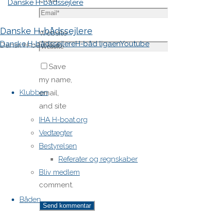
Danske H-bådssejlere
Website
Danske H-bådssejlere
H-båd ligaen
Youtube
Dansk H-båd klub
Save
Skip
my name,
to
Klubben
email,
content
and site
URL in my
IHA H-boat.org
browser
Vedtægter
for next
Bestyrelsen
time I
Referater og regnskaber
post a
Bliv medlem
comment.
Båden