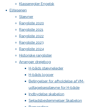
Botnia 1987 DEN 613
Previous
Klasseregler Engelsk
image
Admin
Eliteserien
Next
Log ind
Stævner
image
Indlægsfeed
Rangliste 2020
Kommentarfeed
Rangliste 2021
WordPress.org
Rangliste 2022
Skriv
Back
Danske H-bådssejlere
H-båd
Rangliste 2023
to
ligaen
Youtube
Rangliste 2024
Top
©Danske H-bådssejlere
et
Historiske ranglister
Arrangør drejebog
H-båds stævneleder
svar
H-båds logoer
Betingelser for afholdelse af VM-
udtagelsesstævne for H-både
Din e-
Indbydelse skabelon
mailadresse
Sejladsbestemmelser Skabelon
vil ikke