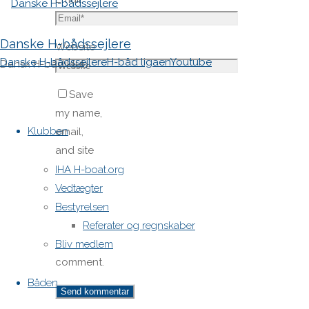
Danske H-bådssejlere
Website
Danske H-bådssejlere
H-båd ligaen
Youtube
Dansk H-båd klub
Save
Skip
my name,
to
Klubben
email,
content
and site
URL in my
IHA H-boat.org
browser
Vedtægter
for next
Bestyrelsen
time I
Referater og regnskaber
post a
Bliv medlem
comment.
Båden