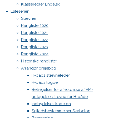
Previous
Botnia 1987 DEN 613
Klasseregler Engelsk
image
Eliteserien
Admin
Next
Stævner
Log ind
image
Rangliste 2020
Indlægsfeed
Kommentarfeed
Rangliste 2021
WordPress.org
Rangliste 2022
Skriv
Back
Danske H-bådssejlere
H-båd
Rangliste 2023
to
ligaen
Youtube
Rangliste 2024
et
Top
©Danske H-bådssejlere
Historiske ranglister
Arrangør drejebog
H-båds stævneleder
svar
H-båds logoer
Betingelser for afholdelse af VM-
udtagelsesstævne for H-både
Din e-
Indbydelse skabelon
mailadresse
Sejladsbestemmelser Skabelon
vil ikke