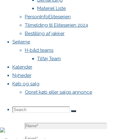
Bemanding
blive
Materiel Liste
publiceret.
PersonInfoEliteserien
Krævede
Tilmelding til Eliteserien 2024
felter er
Bestilling af jakker
markeret
Sejlerne
med
*
H-båd teams
Tilføj Team
Comment
Kalender
Nyheder
Køb og salg
Opret køb eller salgs annonce
Search
Search
Search
Name
*
for:
Email
*