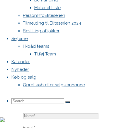
Bemanding
blive
Materiel Liste
publiceret.
PersonInfoEliteserien
Krævede
Tilmelding til Eliteserien 2024
felter er
Bestilling af jakker
markeret
Sejlerne
med
*
H-båd teams
Tilføj Team
Comment
Kalender
Nyheder
Køb og salg
Opret køb eller salgs annonce
Search
Search
Search
Name
*
for:
Email
*