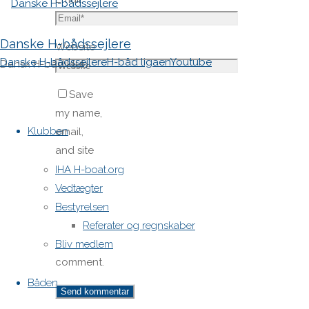
Danske H-bådssejlere
Website
Danske H-bådssejlere
H-båd ligaen
Youtube
Dansk H-båd klub
Save
Skip
my name,
to
Klubben
email,
content
and site
URL in my
IHA H-boat.org
browser
Vedtægter
for next
Bestyrelsen
time I
Referater og regnskaber
post a
Bliv medlem
comment.
Båden