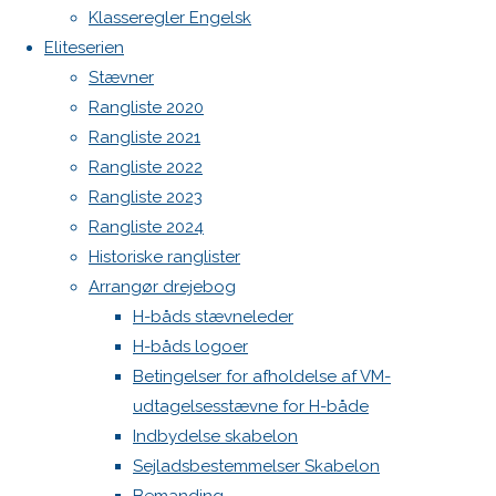
Botnia 1987 DEN 613
Previous
Klasseregler Engelsk
image
Admin
Eliteserien
Next
Log ind
Stævner
image
Indlægsfeed
Rangliste 2020
Kommentarfeed
Rangliste 2021
WordPress.org
Rangliste 2022
Skriv
Back
Danske H-bådssejlere
H-båd
Rangliste 2023
to
ligaen
Youtube
Rangliste 2024
Top
©Danske H-bådssejlere
et
Historiske ranglister
Arrangør drejebog
H-båds stævneleder
svar
H-båds logoer
Betingelser for afholdelse af VM-
udtagelsesstævne for H-både
Din e-
Indbydelse skabelon
mailadresse
Sejladsbestemmelser Skabelon
vil ikke