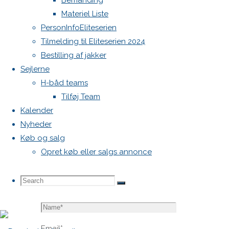
Bemanding
blive
Materiel Liste
publiceret.
PersonInfoEliteserien
Krævede
Tilmelding til Eliteserien 2024
felter er
Bestilling af jakker
markeret
Sejlerne
med
*
H-båd teams
Tilføj Team
Comment
Kalender
Nyheder
Køb og salg
Opret køb eller salgs annonce
Search
Search
Search
Name
*
for:
Email
*