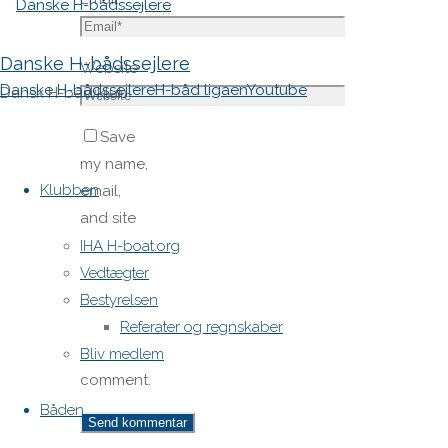
Danske H-bådssejlere
Website
Danske H-bådssejlere
H-båd ligaen
Youtube
Dansk H-båd klub
Save
Skip
my name,
to
Klubben
email,
content
and site
URL in my
IHA H-boat.org
browser
Vedtægter
for next
Bestyrelsen
time I
Referater og regnskaber
post a
Bliv medlem
comment.
Båden