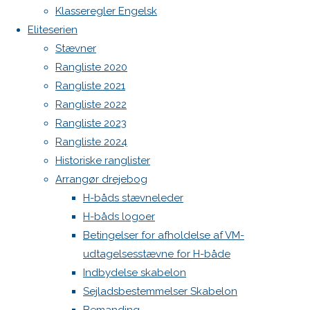
Botnia 1987 DEN 613
Previous
Klasseregler Engelsk
image
Admin
Eliteserien
Next
Log ind
Stævner
image
Indlægsfeed
Rangliste 2020
Kommentarfeed
Rangliste 2021
WordPress.org
Rangliste 2022
Skriv
Back
Danske H-bådssejlere
H-båd
Rangliste 2023
to
ligaen
Youtube
Rangliste 2024
Top
©Danske H-bådssejlere
et
Historiske ranglister
Arrangør drejebog
H-båds stævneleder
svar
H-båds logoer
Betingelser for afholdelse af VM-
udtagelsesstævne for H-både
Din e-
Indbydelse skabelon
mailadresse
Sejladsbestemmelser Skabelon
vil ikke