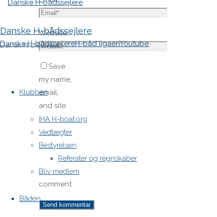
Danske H-bådssejlere
Website
Danske H-bådssejlere
H-båd ligaen
Youtube
Dansk H-båd klub
Save
Skip
my name,
to
Klubben
email,
content
and site
URL in my
IHA H-boat.org
browser
Vedtægter
for next
Bestyrelsen
time I
Referater og regnskaber
post a
Bliv medlem
comment.
Båden