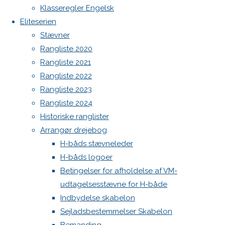
Botnia 1987 DEN 613
Previous
Klasseregler Engelsk
image
Admin
Eliteserien
Next
Log ind
Stævner
image
Indlægsfeed
Rangliste 2020
Kommentarfeed
Rangliste 2021
WordPress.org
Rangliste 2022
Skriv
Back
Danske H-bådssejlere
H-båd
Rangliste 2023
to
ligaen
Youtube
Rangliste 2024
Top
©Danske H-bådssejlere
et
Historiske ranglister
Arrangør drejebog
H-båds stævneleder
svar
H-båds logoer
Betingelser for afholdelse af VM-
udtagelsesstævne for H-både
Din e-
Indbydelse skabelon
mailadresse
Sejladsbestemmelser Skabelon
vil ikke