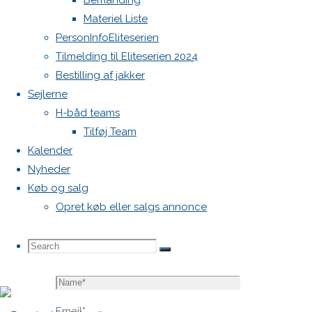
Bemanding
blive
Materiel Liste
publiceret.
PersonInfoEliteserien
Krævede
Tilmelding til Eliteserien 2024
felter er
Bestilling af jakker
markeret
Sejlerne
med
*
H-båd teams
Tilføj Team
Comment
Kalender
Nyheder
Køb og salg
Opret køb eller salgs annonce
Search
Search
Search
Name
*
for:
Email
*