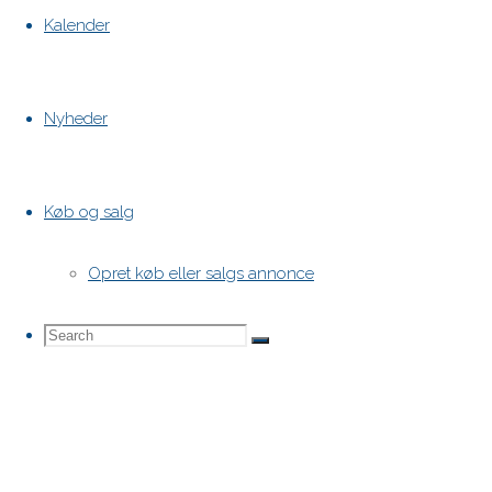
Kalender
Nyheder
Køb og salg
Opret køb eller salgs annonce
Search
Search
Search
for: