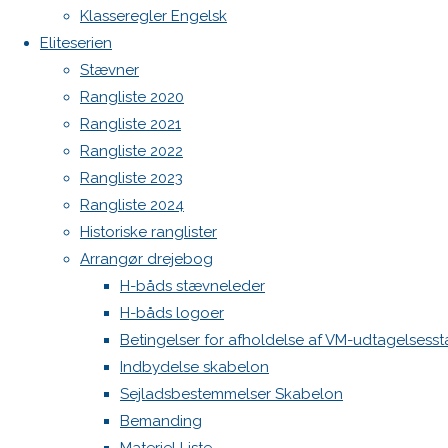
Botnia 1987 DEN 613
Previous
Klasseregler Engelsk
image
Admin
Eliteserien
Next
Log ind
Stævner
image
Indlægsfeed
Rangliste 2020
Kommentarfeed
Rangliste 2021
WordPress.org
Rangliste 2022
Skriv
Back
Danske H-bådssejlere
H-båd
Rangliste 2023
to
ligaen
Youtube
Rangliste 2024
Top
©Danske H-bådssejlere
et
Historiske ranglister
Arrangør drejebog
H-båds stævneleder
svar
H-båds logoer
Betingelser for afholdelse af VM-udtagelsess
Indbydelse skabelon
Din e-
Sejladsbestemmelser Skabelon
mailadresse
Bemanding
vil ikke