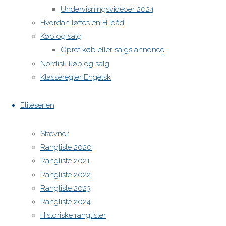
Undervisningsvideoer 2024
H-båds kalenderen i Europa
Hvordan løftes en H-båd
https://h-boot.org/termine
Køb og salg
Opret køb eller salgs annonce
Powered by
Anima
&
WordPress.
Nordisk køb og salg
Klasseregler Engelsk
Eliteserien
Stævner
Rangliste 2020
Rangliste 2021
Rangliste 2022
Rangliste 2023
Rangliste 2024
Historiske ranglister