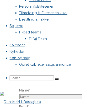
Materiel Liste
blive
PersonInfoEliteserien
publiceret.
Tilmelding til Eliteserien 2024
Krævede
Bestilling af jakker
felter er
Sejlerne
markeret
H-båd teams
med
*
Tilføj Team
Kalender
Comment
Nyheder
Køb og salg
Opret køb eller salgs annonce
Search
Search
Search
Name
*
for:
Email
*