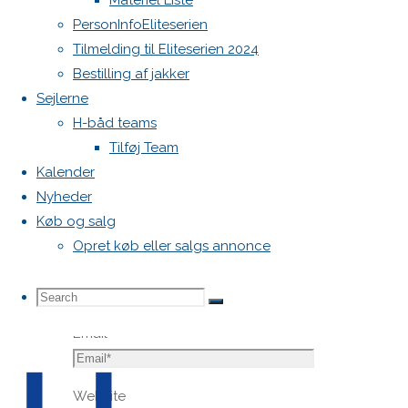
Materiel Liste
felter er
PersonInfoEliteserien
markeret
Tilmelding til Eliteserien 2024
med
*
Bestilling af jakker
Sejlerne
Comment
H-båd teams
Tilføj Team
Kalender
Nyheder
Køb og salg
Opret køb eller salgs annonce
Name
*
Search
Search
Search
Email
*
for:
Website