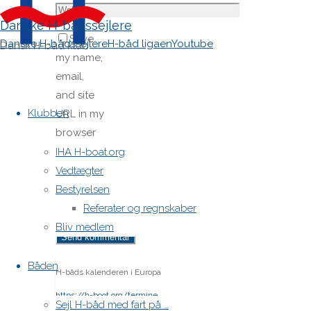
Danske H-bådssejlere
Save
Danske H-bådssejlere
H-båd ligaen
Youtube
Dansk H-båd klub
my name,
email,
Skip
and site
to
Klubben
URL in my
content
browser
for next
IHA H-boat.org
time I
Vedtægter
post a
Bestyrelsen
comment.
Referater og regnskaber
Bliv medlem
Båden
H-båds kalenderen i Europa
https://h-boot.org/termine
Sejl H-båd med fart på …