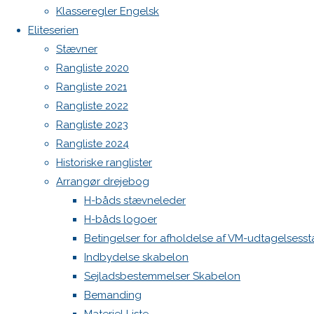
Botnia 1987 DEN 613
image
Klasseregler Engelsk
Admin
Eliteserien
Log ind
Stævner
Skriv
Indlægsfeed
Rangliste 2020
Kommentarfeed
Rangliste 2021
WordPress.org
et
Rangliste 2022
Back
Danske H-bådssejlere
H-båd
Rangliste 2023
to
ligaen
Youtube
Rangliste 2024
svar
Top
©Danske H-bådssejlere
Historiske ranglister
Arrangør drejebog
H-båds stævneleder
Din e-
H-båds logoer
mailadresse
Betingelser for afholdelse af VM-udtagelsess
vil ikke
Indbydelse skabelon
blive
Sejladsbestemmelser Skabelon
publiceret.
Bemanding
Krævede