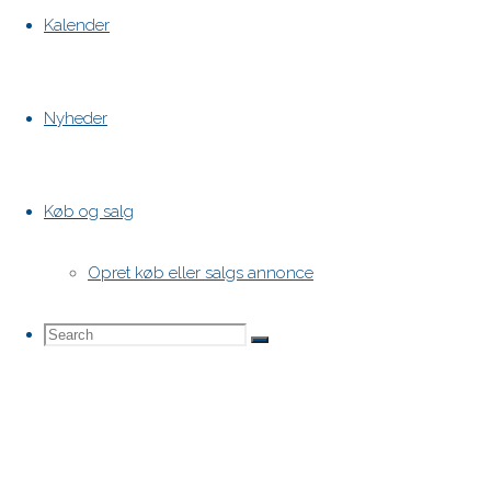
Kalender
Nyheder
Køb og salg
Opret køb eller salgs annonce
Search
Search
Search
for: