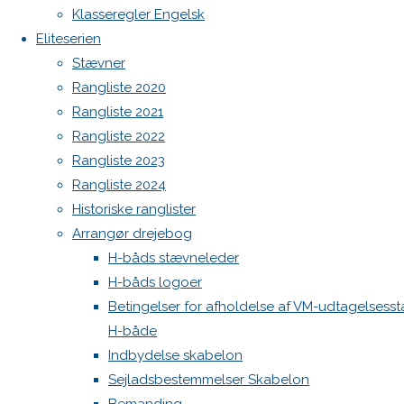
Botnia 1987 DEN 613
image
Klasseregler Engelsk
Admin
Eliteserien
Log ind
Stævner
Skriv
Indlægsfeed
Rangliste 2020
Kommentarfeed
Rangliste 2021
WordPress.org
et
Rangliste 2022
Back
Danske H-bådssejlere
H-båd
Rangliste 2023
to
ligaen
Youtube
Rangliste 2024
svar
Top
©Danske H-bådssejlere
Historiske ranglister
Arrangør drejebog
H-båds stævneleder
Din e-
H-båds logoer
mailadresse
Betingelser for afholdelse af VM-udtagelsess
vil ikke
H-både
blive
Indbydelse skabelon
publiceret.
Sejladsbestemmelser Skabelon
Krævede