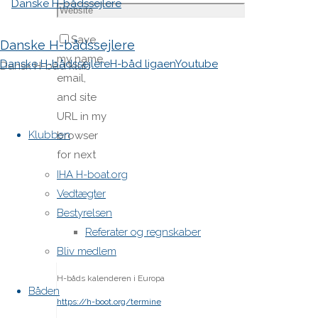
Save
Danske H-bådssejlere
my name,
Danske H-bådssejlere
H-båd ligaen
Youtube
Dansk H-båd klub
email,
and site
Skip
URL in my
to
Klubben
browser
content
for next
time I
IHA H-boat.org
post a
Vedtægter
comment.
Bestyrelsen
Referater og regnskaber
Bliv medlem
H-båds kalenderen i Europa
Båden
https://h-boot.org/termine