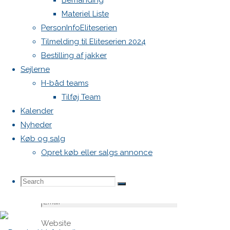
Bemanding
felter er
Materiel Liste
markeret
PersonInfoEliteserien
med
*
Tilmelding til Eliteserien 2024
Bestilling af jakker
Comment
Sejlerne
H-båd teams
Tilføj Team
Kalender
Nyheder
Køb og salg
Opret køb eller salgs annonce
Name
*
Search
Search
Search
Email
*
Website
for: