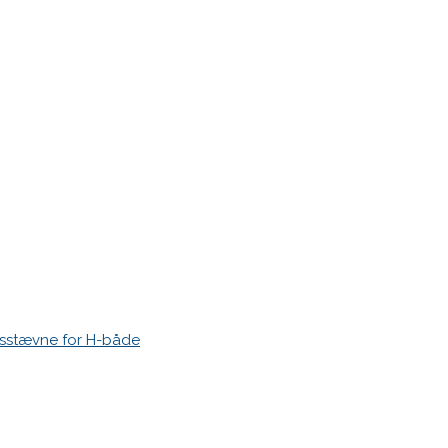
tevner-2006
esstævne for H-både
r markeret med
*