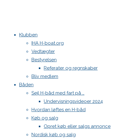
Klubben
IHA H-boat.org
Vedtægter
Bestyrelsen
Referater og regnskaber
Bliv medlem
Båden
Sejl H-båd med fart på …
Undervisningsvideoer 2024
Hvordan løftes en H-båd
Køb og salg
Opret køb eller salgs annonce
Nordisk køb og salg