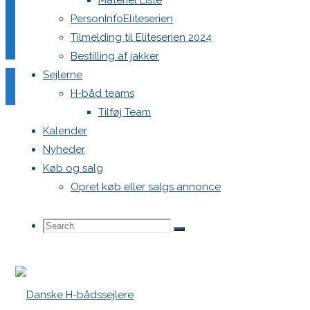
Materiel Liste
PersonInfoEliteserien
Tilmelding til Eliteserien 2024
Bestilling af jakker
Sejlerne
Comment
H-båd teams
Tilføj Team
Name
*
Kalender
Email
*
Nyheder
Køb og salg
Website
Opret køb eller salgs annonce
Save my name, email, and site URL in my browser for next
Search
Search
Search
for: