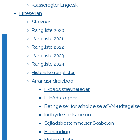
Klasseregler Engelsk
Eliteserien
Home
Arrangør drejebog
Stævner
dommerguide-h-baadsstevner-2006
Rangliste 2020
Rangliste 2021
Rangliste 2022
dommerguide-h-baadss
Rangliste 2023
Rangliste 2024
Historiske ranglister
dommerguide-h-baadsstevner-2006
Arrangør drejebog
H-båds stævneleder
H-båds logoer
Skriv et svar
Betingelser for afholdelse af VM-udtagels
Indbydelse skabelon
Sejladsbestemmelser Skabelon
Bemanding
Din e-mailadresse vil ikke blive publiceret.
Krævede felter e