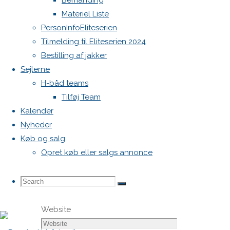
Bemanding
markeret
Materiel Liste
med
*
PersonInfoEliteserien
Tilmelding til Eliteserien 2024
Comment
Bestilling af jakker
Sejlerne
H-båd teams
Tilføj Team
Kalender
Nyheder
Køb og salg
Name
*
Opret køb eller salgs annonce
Email
*
Search
Search
Search
Website
for: