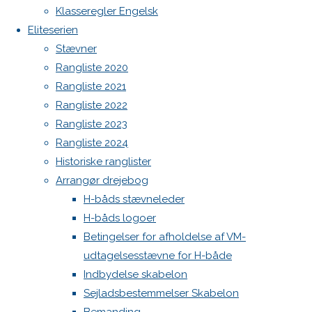
Botnia 1987 DEN 613
Klasseregler Engelsk
Admin
Eliteserien
Skriv
Log ind
Stævner
Indlægsfeed
Rangliste 2020
Kommentarfeed
et
Rangliste 2021
WordPress.org
Rangliste 2022
Back
Danske H-bådssejlere
H-båd
Rangliste 2023
svar
to
ligaen
Youtube
Rangliste 2024
Top
©Danske H-bådssejlere
Historiske ranglister
Arrangør drejebog
Din e-
H-båds stævneleder
mailadresse
H-båds logoer
vil ikke
Betingelser for afholdelse af VM-
blive
udtagelsesstævne for H-både
publiceret.
Indbydelse skabelon
Krævede
Sejladsbestemmelser Skabelon
felter er