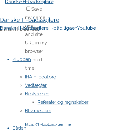
Save
my name,
Danske H-bådssejlere
email,
Danske H-bådssejlere
H-båd ligaen
Youtube
Dansk H-båd klub
and site
URL in my
Skip
browser
to
Klubben
for next
content
time I
post a
IHA H-boat.org
comment.
Vedtægter
Bestyrelsen
Referater og regnskaber
Bliv medlem
H-båds kalenderen i Europa
https://h-boot.org/termine
Båden