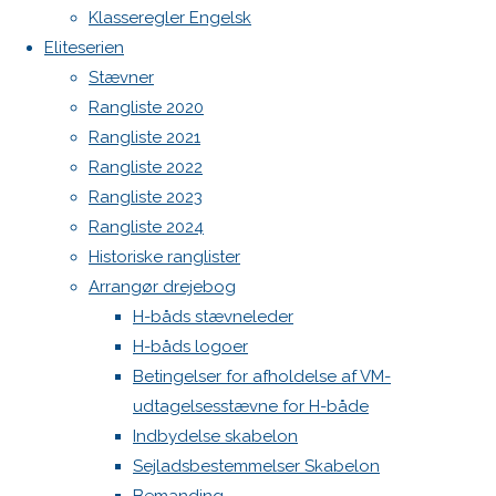
Botnia 1987 DEN 613
Klasseregler Engelsk
Admin
Eliteserien
Skriv
Log ind
Stævner
Indlægsfeed
Rangliste 2020
Kommentarfeed
et
Rangliste 2021
WordPress.org
Rangliste 2022
Back
Danske H-bådssejlere
H-båd
Rangliste 2023
svar
to
ligaen
Youtube
Rangliste 2024
Top
©Danske H-bådssejlere
Historiske ranglister
Arrangør drejebog
Din e-
H-båds stævneleder
mailadresse
H-båds logoer
vil ikke
Betingelser for afholdelse af VM-
blive
udtagelsesstævne for H-både
publiceret.
Indbydelse skabelon
Krævede
Sejladsbestemmelser Skabelon
felter er