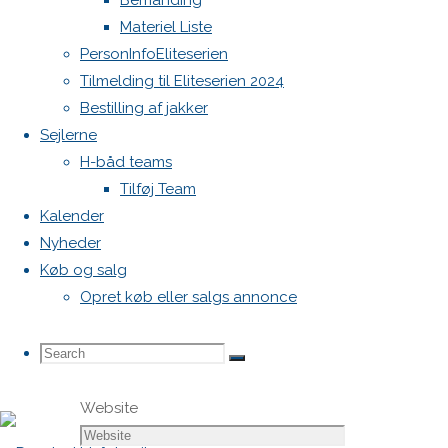
Bemanding
markeret
Materiel Liste
med
*
PersonInfoEliteserien
Tilmelding til Eliteserien 2024
Comment
Bestilling af jakker
Sejlerne
H-båd teams
Tilføj Team
Kalender
Nyheder
Køb og salg
Name
*
Opret køb eller salgs annonce
Email
*
Search
Search
Search
Website
for: