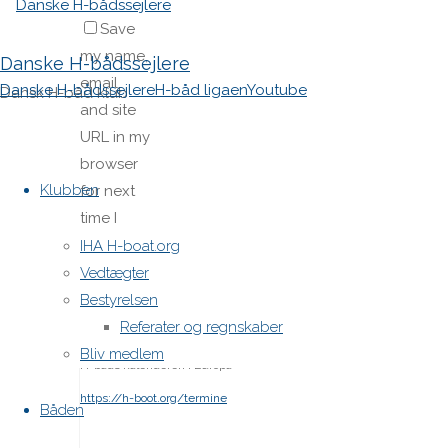
Save
my name,
Danske H-bådssejlere
email,
Danske H-bådssejlere
H-båd ligaen
Youtube
Dansk H-båd klub
and site
URL in my
Skip
browser
to
Klubben
for next
content
time I
post a
IHA H-boat.org
comment.
Vedtægter
Bestyrelsen
Referater og regnskaber
Bliv medlem
H-båds kalenderen i Europa
https://h-boot.org/termine
Båden